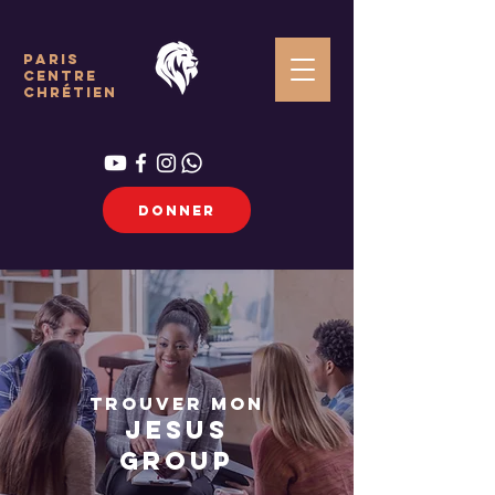
paris
centre
chrétien
DONNER
TROUVER
MON
JESUS
GROUP