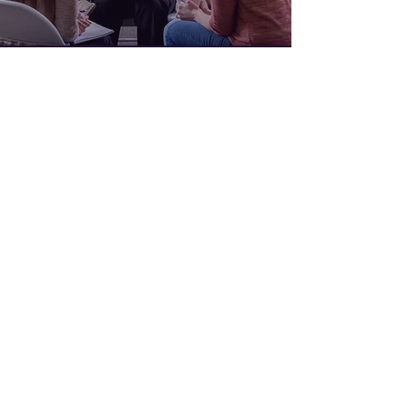
95 - VAL D'oise
94 - VAL
De marne
93 - seine
saint-denis
92 - hauts
de seine