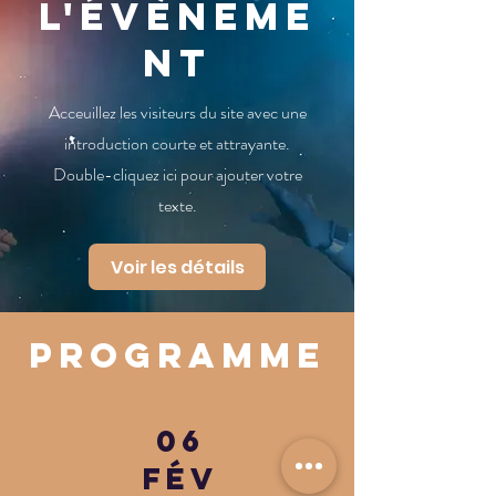
l'évèneme
nt
Acceuillez les visiteurs du site avec une
introduction courte et attrayante.
Double-cliquez ici pour ajouter votre
texte.
Voir les détails
programme
06
FéV