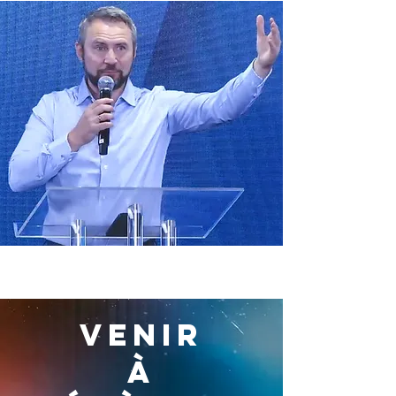
venir
à