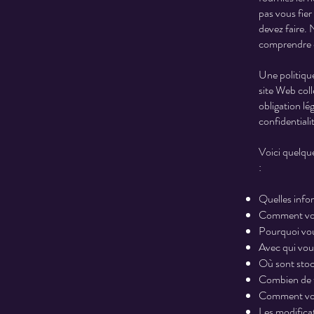
pas vous fie
devez faire.
comprendre et
Une politique
site Web coll
obligation lég
confidentiali
Voici quelqu
:
Quelles info
Comment vous
Pourquoi vous
Avec qui vou
Où sont stoc
Combien de t
Comment vou
Les modificat