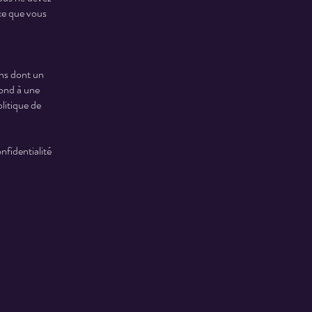
ce que vous
à
ons dont un
épond à une
olitique de
nfidentialité