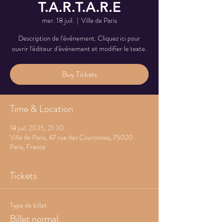
T.A.R.T.A.R.E
mer. 18 juil.
  |  
Ville de Paris
Description de l'événement. Cliquez ici pour
ouvrir l'éditeur d'événement et modifier le texte.
Buy Tickets
Time & Location
18 juil. 2035, 21:30
Ville de Paris, 47 rue des Couronnes, 75020
Paris, France
Tickets
Type de billet
Billet normal