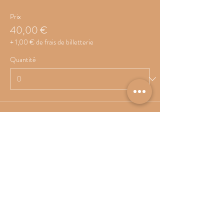
Prix
40,00 €
+ 1,00 € de frais de billetterie
Quantité
Total
0,00 €
Passer la commande
Share This Event