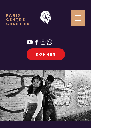
paris
centre
chrétien
DONNER