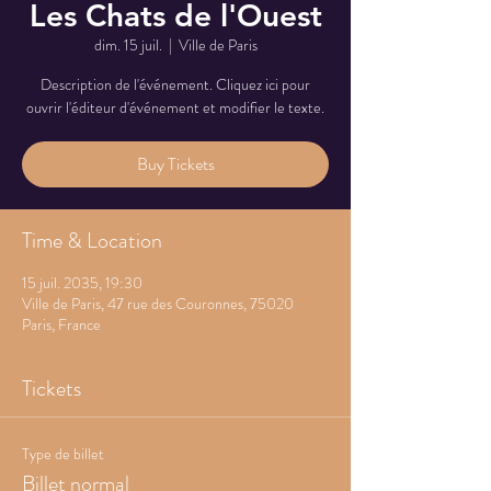
Les Chats de l'Ouest
dim. 15 juil.
  |  
Ville de Paris
Description de l'événement. Cliquez ici pour
ouvrir l'éditeur d'événement et modifier le texte.
Buy Tickets
Time & Location
15 juil. 2035, 19:30
Ville de Paris, 47 rue des Couronnes, 75020
Paris, France
Tickets
Type de billet
Billet normal