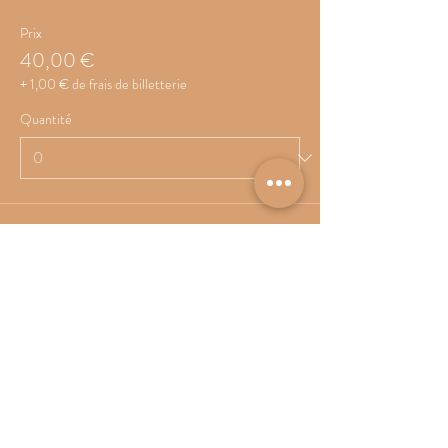
Prix
40,00 €
+ 1,00 € de frais de billetterie
Quantité
Total
0,00 €
Passer la commande
Share This Event